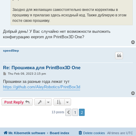
Заодно для желающих самостоятельно внести коррективы в
прошивку я прилагаю здесь исходный код. Также дублирую в этом
посте свою прошивку.
Добрый день! У Вас случайно нет возможности выложить
конфигурацию eeprom для PrintBox3D One?
speedStep
Re: Прошивка для PrintBox3D One
P
Thu Feb 09, 2023 2:15 pm
o
s
Прошивки за разные года лежат тут
t
https://github.com/AleyRobotics/PrintBox3d
Post Reply
1
2
Previous
13 posts
Mr. Kibernetik software
Board index
Delete cookies
All times are
UTC