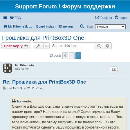
Support Forum / Форум поддержки
FAQ
Register
Login
S
Mr. Kibernetik software
Board index
3D печать
Style:
e
Прошивка для PrintBox3D One
a
Search
Advanced s
Post Reply
r
c
1
2
Previous
13 posts
h
Mr. Kibernetik
Site Admin
Re: Прошивка для PrintBox3D One
P
Sat Oct 09, 2021 11:22 am
o
s
t
Ice
wrote:
↑
Скажите а Вам удалось, узнать какие именно стоят термисторы на
нашем принтере? На голове и на столе? Ориентируюсь на Вашу
прошивку, вставляя значения из нее в новую версию мерлина. Там
весе поменялось, по этому загрузить, и не получалось. Так что
может получится сделать Вашу прошивку в обновленной версии.