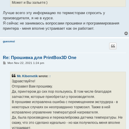
Может и Вы зальете:)
Лучше всего эту информацию по термисторам спросить у
производителя, я не в курсе.
Я сейчас не занимаюсь вопросами прошивки и программирования
принтера - меня вполне устраивает как он работает.
guesmsi
Re: Прошивка для PrintBox3D One
P
Mon Nov 22, 2021 1:24 pm
o
s
t
Mr. Kibernetik
wrote:
↑
Здравствуйте!
Отправил Вам прошивку.
Да, принтером до сих пор пользуюсь. В том числе благодаря
запчастям, которые приобретал у производителя.
В прошивке исправлена ошибка с перемещением экструдера - в
некоторых случаях он неоправданно тормозил. Также в ней
исправлено управление температурой нагревателя.
Да, была произведена и перекалибровка датчика температуры. Не
скажу, что это сделано идеально - но как получилось меня вполне
устраивает.