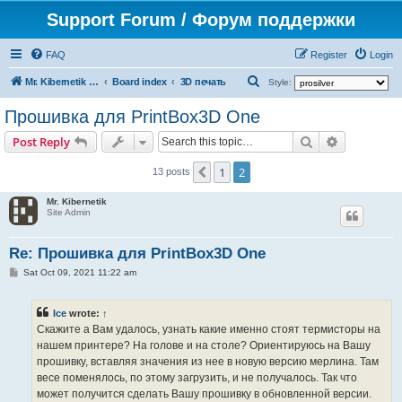
Support Forum / Форум поддержки
FAQ
Register
Login
S
Mr. Kibernetik software
Board index
3D печать
Style:
e
Прошивка для PrintBox3D One
a
Search
Advanced s
Post Reply
r
c
1
2
Previous
13 posts
h
Mr. Kibernetik
Site Admin
Re: Прошивка для PrintBox3D One
P
Sat Oct 09, 2021 11:22 am
o
s
t
Ice
wrote:
↑
Скажите а Вам удалось, узнать какие именно стоят термисторы на
нашем принтере? На голове и на столе? Ориентируюсь на Вашу
прошивку, вставляя значения из нее в новую версию мерлина. Там
весе поменялось, по этому загрузить, и не получалось. Так что
может получится сделать Вашу прошивку в обновленной версии.