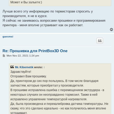
Может и Вы зальете:)
Лучше всего эту информацию по термисторам спросить у
производителя, я не в курсе.
Я сейчас не занимаюсь вопросами прошивки и программирования
принтера - меня вполне устраивает как он работает.
guesmsi
Re: Прошивка для PrintBox3D One
P
Mon Nov 22, 2021 1:24 pm
o
s
t
Mr. Kibernetik
wrote:
↑
Здравствуйте!
Отправил Вам прошивку.
Да, принтером до сих пор пользуюсь. В том числе благодаря
запчастям, которые приобретал у производителя.
В прошивке исправлена ошибка с перемещением экструдера - в
некоторых случаях он неоправданно тормозил. Также в ней
исправлено управление температурой нагревателя.
Да, была произведена и перекалибровка датчика температуры. Не
скажу, что это сделано идеально - но как получилось меня вполне
устраивает.