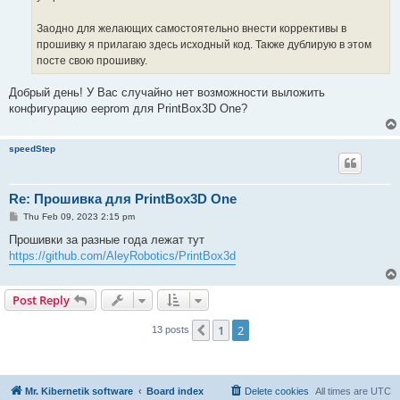
Заодно для желающих самостоятельно внести коррективы в
прошивку я прилагаю здесь исходный код. Также дублирую в этом
посте свою прошивку.
Добрый день! У Вас случайно нет возможности выложить
конфигурацию eeprom для PrintBox3D One?
speedStep
Re: Прошивка для PrintBox3D One
P
Thu Feb 09, 2023 2:15 pm
o
s
Прошивки за разные года лежат тут
t
https://github.com/AleyRobotics/PrintBox3d
Post Reply
1
2
Previous
13 posts
Mr. Kibernetik software
Board index
Delete cookies
All times are
UTC