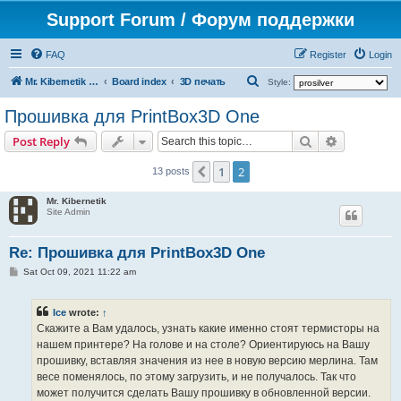
Support Forum / Форум поддержки
FAQ
Register
Login
S
Mr. Kibernetik software
Board index
3D печать
Style:
e
Прошивка для PrintBox3D One
a
Search
Advanced s
Post Reply
r
c
1
2
Previous
13 posts
h
Mr. Kibernetik
Site Admin
Re: Прошивка для PrintBox3D One
P
Sat Oct 09, 2021 11:22 am
o
s
t
Ice
wrote:
↑
Скажите а Вам удалось, узнать какие именно стоят термисторы на
нашем принтере? На голове и на столе? Ориентируюсь на Вашу
прошивку, вставляя значения из нее в новую версию мерлина. Там
весе поменялось, по этому загрузить, и не получалось. Так что
может получится сделать Вашу прошивку в обновленной версии.