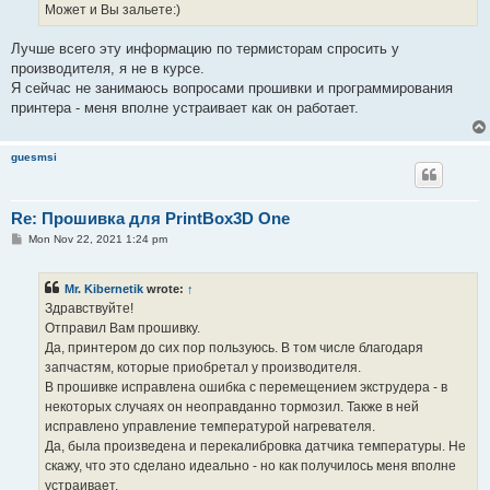
Может и Вы зальете:)
Лучше всего эту информацию по термисторам спросить у
производителя, я не в курсе.
Я сейчас не занимаюсь вопросами прошивки и программирования
принтера - меня вполне устраивает как он работает.
guesmsi
Re: Прошивка для PrintBox3D One
P
Mon Nov 22, 2021 1:24 pm
o
s
t
Mr. Kibernetik
wrote:
↑
Здравствуйте!
Отправил Вам прошивку.
Да, принтером до сих пор пользуюсь. В том числе благодаря
запчастям, которые приобретал у производителя.
В прошивке исправлена ошибка с перемещением экструдера - в
некоторых случаях он неоправданно тормозил. Также в ней
исправлено управление температурой нагревателя.
Да, была произведена и перекалибровка датчика температуры. Не
скажу, что это сделано идеально - но как получилось меня вполне
устраивает.