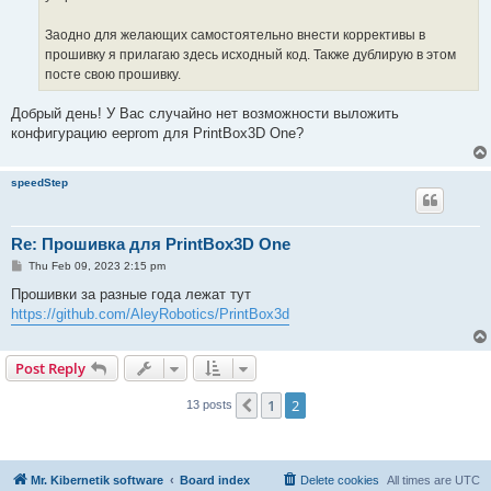
Заодно для желающих самостоятельно внести коррективы в
прошивку я прилагаю здесь исходный код. Также дублирую в этом
посте свою прошивку.
Добрый день! У Вас случайно нет возможности выложить
конфигурацию eeprom для PrintBox3D One?
speedStep
Re: Прошивка для PrintBox3D One
P
Thu Feb 09, 2023 2:15 pm
o
s
Прошивки за разные года лежат тут
t
https://github.com/AleyRobotics/PrintBox3d
Post Reply
1
2
Previous
13 posts
Mr. Kibernetik software
Board index
Delete cookies
All times are
UTC