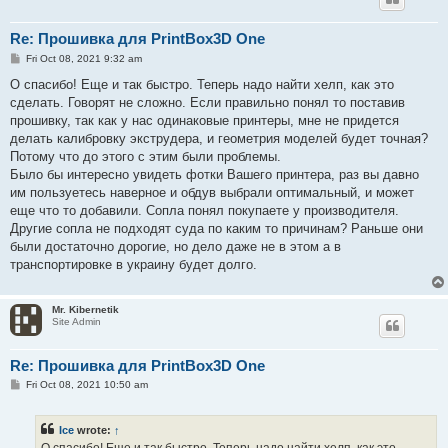
Re: Прошивка для PrintBox3D One
P
Fri Oct 08, 2021 9:32 am
o
s
О спасибо! Еще и так быстро. Теперь надо найти хелп, как это
t
сделать. Говорят не сложно. Если правильно понял то поставив
прошивку, так как у нас одинаковые принтеры, мне не придется
делать калибровку экструдера, и геометрия моделей будет точная?
Потому что до этого с этим были проблемы.
Было бы интересно увидеть фотки Вашего принтера, раз вы давно
им пользуетесь наверное и обдув выбрали оптимальный, и может
еще что то добавили. Сопла понял покупаете у производителя.
Другие сопла не подходят суда по каким то причинам? Раньше они
были достаточно дорогие, но дело даже не в этом а в
транспортировке в украину будет долго.
Mr. Kibernetik
Site Admin
Re: Прошивка для PrintBox3D One
P
Fri Oct 08, 2021 10:50 am
o
s
t
Ice
wrote:
↑
О спасибо! Еще и так быстро. Теперь надо найти хелп, как это