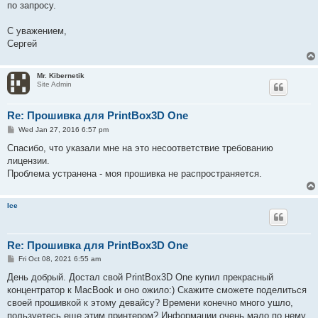
по запросу.
С уважением,
Сергей
Mr. Kibernetik
Site Admin
Re: Прошивка для PrintBox3D One
P
Wed Jan 27, 2016 6:57 pm
o
s
Спасибо, что указали мне на это несоответствие требованию
t
лицензии.
Проблема устранена - моя прошивка не распространяется.
Ice
Re: Прошивка для PrintBox3D One
P
Fri Oct 08, 2021 6:55 am
o
s
День добрый. Достал свой PrintBox3D One купил прекрасный
t
концентратор к MacBook и оно ожило:) Скажите сможете поделиться
своей прошивкой к этому девайсу? Времени конечно много ушло,
пользуетесь еще этим принтером? Информации очень мало по нему,