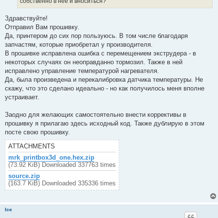
собственно в нее и вноситься?
Здравствуйте!
Отправил Вам прошивку.
Да, принтером до сих пор пользуюсь. В том числе благодаря
запчастям, которые приобретал у производителя.
В прошивке исправлена ошибка с перемещением экструдера - в
некоторых случаях он неоправданно тормозил. Также в ней
исправлено управление температурой нагревателя.
Да, была произведена и перекалибровка датчика температуры. Не
скажу, что это сделано идеально - но как получилось меня вполне
устраивает.
Заодно для желающих самостоятельно внести коррективы в
прошивку я прилагаю здесь исходный код. Также дублирую в этом
посте свою прошивку.
ATTACHMENTS
mrk_printbox3d_one.hex.zip
(73.92 KiB) Downloaded 337763 times
source.zip
(163.7 KiB) Downloaded 335336 times
Ice