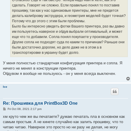
сделать. Говорят не сложно. Если правильно понял то поставив
прошивку, так как у нас одинаковые принтеры, мне не придется
делать калибровку экструдера, и геометрия моделей будет точная?
Потому что до этого с этим были проблемы.
Было бы интересно увидеть фотки Вашего принтера, раз вы давно
им пользуетесь наверное и обдув выбрали оптимальный, и может
еще что то добавили. Сопла понял покупаете у производителя.
Другие сопла не подходят суда по каким то причинам? Раньше они
были достаточно дорогие, но дело даже не в этом а в
транспортировке в украину будет долго.
У меня полностью стандартная конфигурация принтера и сопла. Я
ничего не менял в конструкции принтера.
Обдувом я вообще не пользуюсь - он у меня всегда выключен.
Ice
Re: Прошивка для PrintBox3D One
P
Fri Oct 08, 2021 2:17 pm
o
s
хм круто чем же вы печатаете? думаю печатать пла в основном как
t
самым простым. А не кинете случайно как залить прошивку, что то
читаю читаю. Наверное это просто но ни разу не делая, не могу