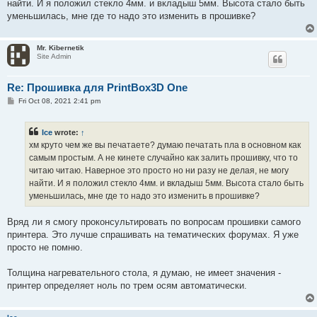
найти. И я положил стекло 4мм. и вкладыш 5мм. Высота стало быть
уменьшилась, мне где то надо это изменить в прошивке?
Mr. Kibernetik
Site Admin
Re: Прошивка для PrintBox3D One
P
Fri Oct 08, 2021 2:41 pm
o
s
t
Ice
wrote:
↑
хм круто чем же вы печатаете? думаю печатать пла в основном как
самым простым. А не кинете случайно как залить прошивку, что то
читаю читаю. Наверное это просто но ни разу не делая, не могу
найти. И я положил стекло 4мм. и вкладыш 5мм. Высота стало быть
уменьшилась, мне где то надо это изменить в прошивке?
Вряд ли я смогу проконсультировать по вопросам прошивки самого
принтера. Это лучше спрашивать на тематических форумах. Я уже
просто не помню.
Толщина нагревательного стола, я думаю, не имеет значения -
принтер определяет ноль по трем осям автоматически.