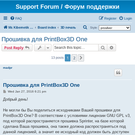
Support Forum / Форум поддержки
FAQ
Register
Login
S
Mr. Kibernetik software
Board index
3D печать
Style:
e
Прошивка для PrintBox3D One
a
Search
Advanced s
Post Reply
r
c
1
2
Next
13 posts
h
madpr
Прошивка для PrintBox3D One
P
Wed Jan 27, 2016 6:21 pm
o
s
Добрый день!
t
Не могли бы Вы поделиться исходниками Вашей прошивки для
PrintBox3D One? В соответствии с условиями лицензии GNU GPL v3,
под которой распространяется прошивка Sprinter, на базе которой
сделана Ваша прошивка, она также должна распространяться под
данной лицензией, а значит ее исходный код должен быть доступен