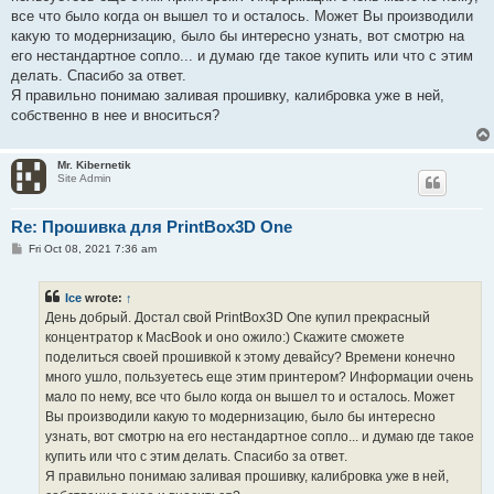
все что было когда он вышел то и осталось. Может Вы производили
какую то модернизацию, было бы интересно узнать, вот смотрю на
его нестандартное сопло... и думаю где такое купить или что с этим
делать. Спасибо за ответ.
Я правильно понимаю заливая прошивку, калибровка уже в ней,
собственно в нее и вноситься?
Mr. Kibernetik
Site Admin
Re: Прошивка для PrintBox3D One
P
Fri Oct 08, 2021 7:36 am
o
s
t
Ice
wrote:
↑
День добрый. Достал свой PrintBox3D One купил прекрасный
концентратор к MacBook и оно ожило:) Скажите сможете
поделиться своей прошивкой к этому девайсу? Времени конечно
много ушло, пользуетесь еще этим принтером? Информации очень
мало по нему, все что было когда он вышел то и осталось. Может
Вы производили какую то модернизацию, было бы интересно
узнать, вот смотрю на его нестандартное сопло... и думаю где такое
купить или что с этим делать. Спасибо за ответ.
Я правильно понимаю заливая прошивку, калибровка уже в ней,