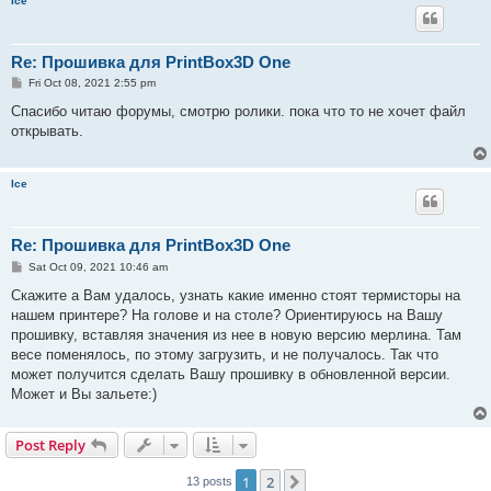
Ice
Re: Прошивка для PrintBox3D One
P
Fri Oct 08, 2021 2:55 pm
o
s
Спасибо читаю форумы, смотрю ролики. пока что то не хочет файл
t
открывать.
Ice
Re: Прошивка для PrintBox3D One
P
Sat Oct 09, 2021 10:46 am
o
s
Скажите а Вам удалось, узнать какие именно стоят термисторы на
t
нашем принтере? На голове и на столе? Ориентируюсь на Вашу
прошивку, вставляя значения из нее в новую версию мерлина. Там
весе поменялось, по этому загрузить, и не получалось. Так что
может получится сделать Вашу прошивку в обновленной версии.
Может и Вы зальете:)
Post Reply
1
2
Next
13 posts