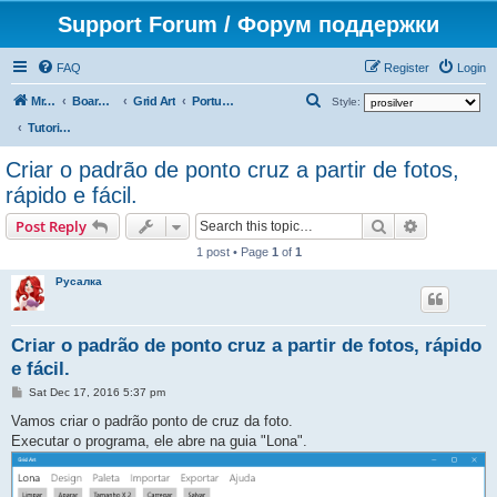
Support Forum / Форум поддержки
FAQ
Register
Login
S
Mr. Kibernetik software
Board index
Grid Art
Português
Style:
e
Tutoriais
a
Criar o padrão de ponto cruz a partir de fotos,
r
rápido e fácil.
c
Search
Advanced s
Post Reply
h
1 post • Page
1
of
1
Русалка
Criar o padrão de ponto cruz a partir de fotos, rápido
e fácil.
P
Sat Dec 17, 2016 5:37 pm
o
s
Vamos criar o padrão ponto de cruz da foto.
t
Executar o programa, ele abre na guia "Lona".