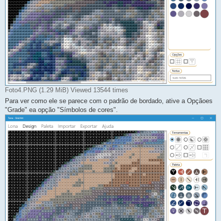
Foto4.PNG (1.29 MiB) Viewed 13544 times
Para ver como ele se parece com o padrão de bordado, ative a Opçãoes
"Grade" ea opção "Símbolos de cores".