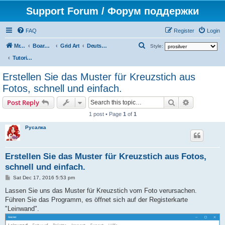
Support Forum / Форум поддержки
FAQ
Register
Login
S
Mr. Kibernetik software
Board index
Grid Art
Deutsche
Style:
e
Tutorials
a
Erstellen Sie das Muster für Kreuzstich aus
r
Fotos, schnell und einfach.
c
Search
Advanced s
Post Reply
h
1 post • Page
1
of
1
Русалка
Erstellen Sie das Muster für Kreuzstich aus Fotos,
schnell und einfach.
P
Sat Dec 17, 2016 5:53 pm
o
s
Lassen Sie uns das Muster für Kreuzstich vom Foto verursachen.
t
Führen Sie das Programm, es öffnet sich auf der Registerkarte
"Leinwand".