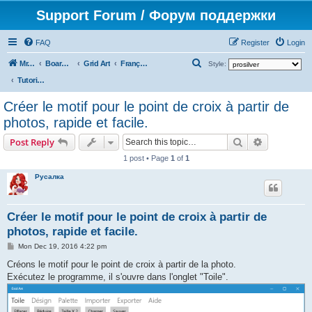
Support Forum / Форум поддержки
FAQ
Register
Login
S
Mr. Kibernetik software
Board index
Grid Art
Français
Style:
e
Tutoriels
a
Créer le motif pour le point de croix à partir de
r
photos, rapide et facile.
c
Search
Advanced s
Post Reply
h
1 post • Page
1
of
1
Русалка
Créer le motif pour le point de croix à partir de
photos, rapide et facile.
P
Mon Dec 19, 2016 4:22 pm
o
s
Créons le motif pour le point de croix à partir de la photo.
t
Exécutez le programme, il s'ouvre dans l'onglet "Toile".