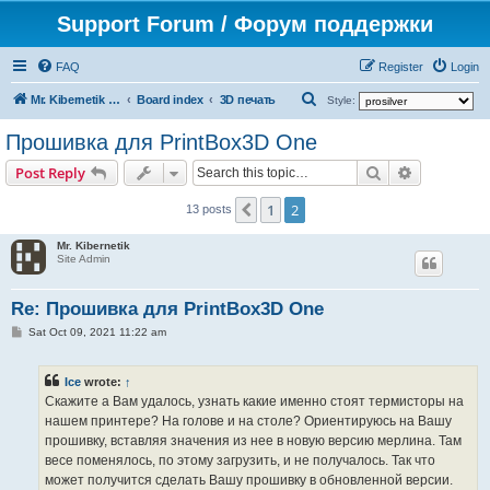
Support Forum / Форум поддержки
FAQ
Register
Login
S
Mr. Kibernetik software
Board index
3D печать
Style:
e
Прошивка для PrintBox3D One
a
Search
Advanced s
Post Reply
r
c
1
2
Previous
13 posts
h
Mr. Kibernetik
Site Admin
Re: Прошивка для PrintBox3D One
P
Sat Oct 09, 2021 11:22 am
o
s
t
Ice
wrote:
↑
Скажите а Вам удалось, узнать какие именно стоят термисторы на
нашем принтере? На голове и на столе? Ориентируюсь на Вашу
прошивку, вставляя значения из нее в новую версию мерлина. Там
весе поменялось, по этому загрузить, и не получалось. Так что
может получится сделать Вашу прошивку в обновленной версии.