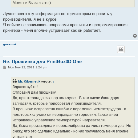
Может и Вы зальете:)
Лучше всего эту информацию по термисторам спросить у
производителя, я не в курсе.
Я сейчас не занимаюсь вопросами прошивки и программирования
принтера - меня вполне устраивает как он работает.
guesmsi
Re: Прошивка для PrintBox3D One
P
Mon Nov 22, 2021 1:24 pm
o
s
t
Mr. Kibernetik
wrote:
↑
Здравствуйте!
Отправил Вам прошивку.
Да, принтером до сих пор пользуюсь. В том числе благодаря
запчастям, которые приобретал у производителя.
В прошивке исправлена ошибка с перемещением экструдера - в
некоторых случаях он неоправданно тормозил. Также в ней
исправлено управление температурой нагревателя.
Да, была произведена и перекалибровка датчика температуры. Не
скажу, что это сделано идеально - но как получилось меня вполне
устраивает.