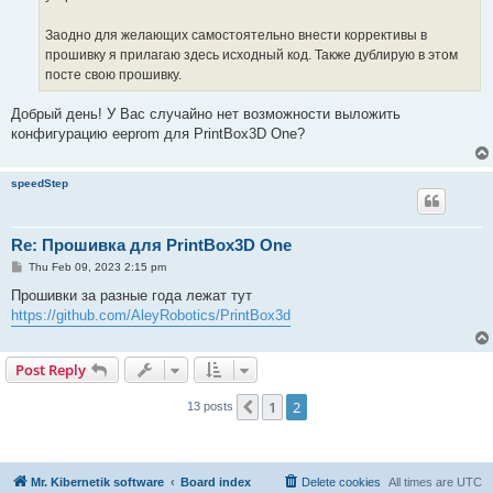
Заодно для желающих самостоятельно внести коррективы в
прошивку я прилагаю здесь исходный код. Также дублирую в этом
посте свою прошивку.
Добрый день! У Вас случайно нет возможности выложить
конфигурацию eeprom для PrintBox3D One?
speedStep
Re: Прошивка для PrintBox3D One
P
Thu Feb 09, 2023 2:15 pm
o
s
Прошивки за разные года лежат тут
t
https://github.com/AleyRobotics/PrintBox3d
Post Reply
1
2
Previous
13 posts
Mr. Kibernetik software
Board index
Delete cookies
All times are
UTC