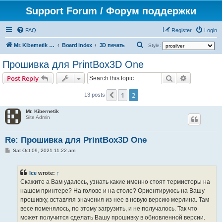
Support Forum / Форум поддержки
FAQ
Register
Login
S
Mr. Kibernetik software
Board index
3D печать
Style:
e
Прошивка для PrintBox3D One
a
Search
Advanced s
Post Reply
r
c
1
2
Previous
13 posts
h
Mr. Kibernetik
Site Admin
Re: Прошивка для PrintBox3D One
P
Sat Oct 09, 2021 11:22 am
o
s
t
Ice
wrote:
↑
Скажите а Вам удалось, узнать какие именно стоят термисторы на
нашем принтере? На голове и на столе? Ориентируюсь на Вашу
прошивку, вставляя значения из нее в новую версию мерлина. Там
весе поменялось, по этому загрузить, и не получалось. Так что
может получится сделать Вашу прошивку в обновленной версии.