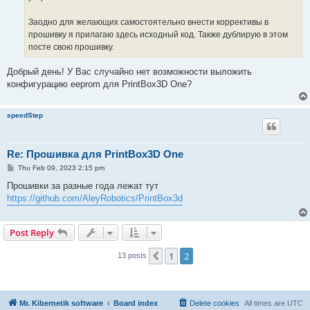
Заодно для желающих самостоятельно внести коррективы в
прошивку я прилагаю здесь исходный код. Также дублирую в этом
посте свою прошивку.
Добрый день! У Вас случайно нет возможности выложить
конфигурацию eeprom для PrintBox3D One?
speedStep
Re: Прошивка для PrintBox3D One
P
Thu Feb 09, 2023 2:15 pm
o
s
Прошивки за разные года лежат тут
t
https://github.com/AleyRobotics/PrintBox3d
Post Reply
1
2
Previous
13 posts
Mr. Kibernetik software
Board index
Delete cookies
All times are
UTC