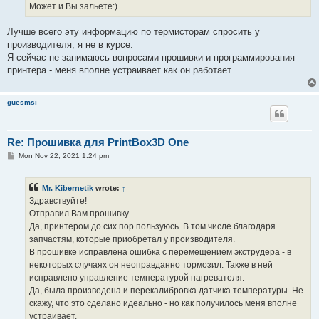
Может и Вы зальете:)
Лучше всего эту информацию по термисторам спросить у
производителя, я не в курсе.
Я сейчас не занимаюсь вопросами прошивки и программирования
принтера - меня вполне устраивает как он работает.
guesmsi
Re: Прошивка для PrintBox3D One
P
Mon Nov 22, 2021 1:24 pm
o
s
t
Mr. Kibernetik
wrote:
↑
Здравствуйте!
Отправил Вам прошивку.
Да, принтером до сих пор пользуюсь. В том числе благодаря
запчастям, которые приобретал у производителя.
В прошивке исправлена ошибка с перемещением экструдера - в
некоторых случаях он неоправданно тормозил. Также в ней
исправлено управление температурой нагревателя.
Да, была произведена и перекалибровка датчика температуры. Не
скажу, что это сделано идеально - но как получилось меня вполне
устраивает.