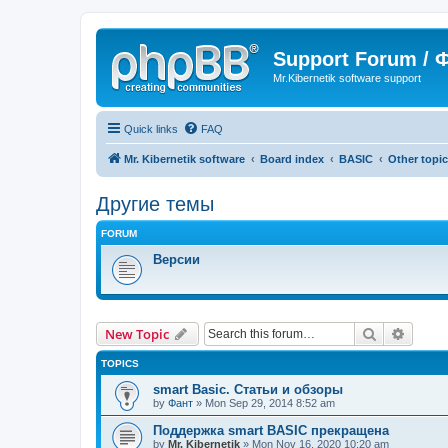
Support Forum /
Mr.Kibernetik software support
Quick links
FAQ
Mr. Kibernetik software
Board index
BASIC
Other topi
Другие темы
FORUM
Версии
Search
Advanc
New Topic
TOPICS
smart Basic. Статьи и обзоры
by
Фант
»
Mon Sep 29, 2014 8:52 am
Поддержка smart BASIC прекращена
by
Mr. Kibernetik
»
Mon Nov 16, 2020 10:20 am