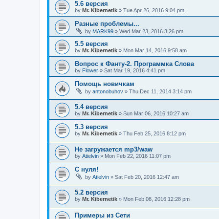
5.6 версия
by
Mr. Kibernetik
»
Tue Apr 26, 2016 9:04 pm
Разные проблемы...
by
MARK99
»
Wed Mar 23, 2016 3:26 pm
5.5 версия
by
Mr. Kibernetik
»
Mon Mar 14, 2016 9:58 am
Вопрос к Фанту-2. Программка Слова
by
Flower
»
Sat Mar 19, 2016 4:41 pm
Помощь новичкам
by
antonobuhov
»
Thu Dec 11, 2014 3:14 pm
5.4 версия
by
Mr. Kibernetik
»
Sun Mar 06, 2016 10:27 am
5.3 версия
by
Mr. Kibernetik
»
Thu Feb 25, 2016 8:12 pm
Не загружается mp3/waw
by
Atielvin
»
Mon Feb 22, 2016 11:07 pm
С нуля!
by
Atielvin
»
Sat Feb 20, 2016 12:47 am
5.2 версия
by
Mr. Kibernetik
»
Mon Feb 08, 2016 12:28 pm
Примеры из Сети