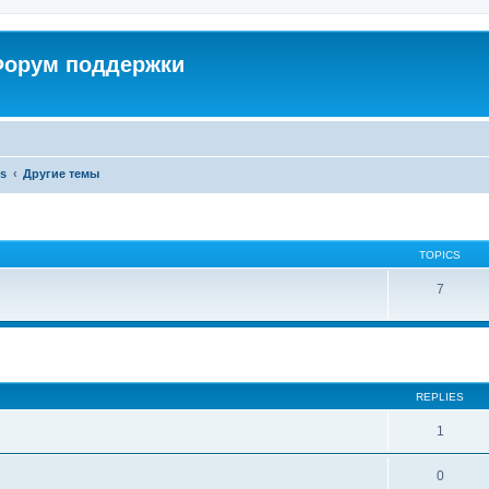
 Форум поддержки
cs
Другие темы
TOPICS
7
ed search
REPLIES
1
0