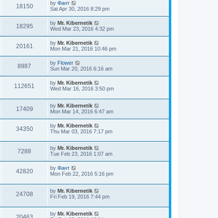
by
Фант
18150
Sat Apr 30, 2016 8:29 pm
by
Mr. Kibernetik
18295
Wed Mar 23, 2016 4:32 pm
by
Mr. Kibernetik
20161
Mon Mar 21, 2016 10:46 pm
by
Flower
8987
Sun Mar 20, 2016 6:16 am
by
Mr. Kibernetik
112651
Wed Mar 16, 2016 3:50 pm
by
Mr. Kibernetik
17409
Mon Mar 14, 2016 6:47 am
by
Mr. Kibernetik
34350
Thu Mar 03, 2016 7:17 pm
by
Mr. Kibernetik
7288
Tue Feb 23, 2016 1:07 am
by
Фант
42820
Mon Feb 22, 2016 5:16 pm
by
Mr. Kibernetik
24708
Fri Feb 19, 2016 7:44 pm
by
Mr. Kibernetik
20463