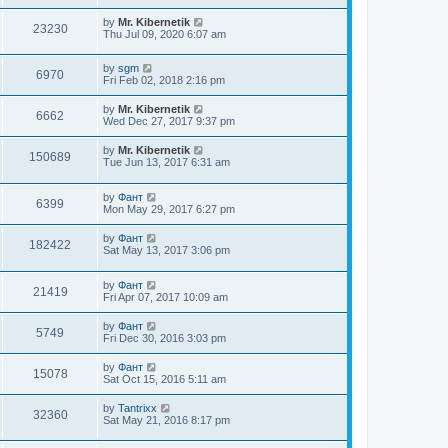
s
t
by
Mr. Kibernetik
23230
Thu Jul 09, 2020 6:07 am
by
sgm
6970
Fri Feb 02, 2018 2:16 pm
by
Mr. Kibernetik
6662
Wed Dec 27, 2017 9:37 pm
by
Mr. Kibernetik
150689
Tue Jun 13, 2017 6:31 am
by
Фант
6399
Mon May 29, 2017 6:27 pm
by
Фант
182422
Sat May 13, 2017 3:06 pm
by
Фант
21419
Fri Apr 07, 2017 10:09 am
by
Фант
5749
Fri Dec 30, 2016 3:03 pm
by
Фант
15078
Sat Oct 15, 2016 5:11 am
by
Tantrixx
32360
Sat May 21, 2016 8:17 pm