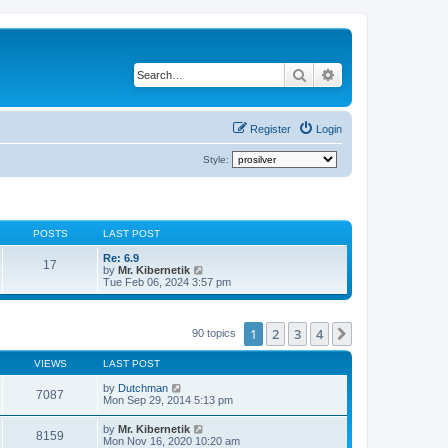
Search
Advanced search
Register
Login
Style:
POSTS
LAST POST
Re: 6.9
17
V
by
Mr. Kibernetik
i
Tue Feb 06, 2024 3:57 pm
e
w
t
h
1
2
3
4
Next
90 topics
e
l
VIEWS
LAST POST
a
t
by
Dutchman
e
7087
Mon Sep 29, 2014 5:13 pm
s
t
p
by
Mr. Kibernetik
8159
o
Mon Nov 16, 2020 10:20 am