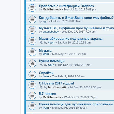
Проблема с интеграцией Dropbox
by
Mr. Kibernetik
»
Mon Jul 31, 2017 5:09 pm
Как добавить в SmartBasic свои wav файлы?
by
sgm
»
Fri Feb 02, 2018 8:36 am
Музыка ВК, Оффлайн прослушивание и тому
by
antonobuhov
»
Wed Dec 27, 2017 7:09 am
Масштабирование под разные экраны
by
Фант
»
Sat Jun 10, 2017 10:58 pm
Музыка
by
Фант
»
Mon May 29, 2017 6:27 pm
Нужна помощь!
by
Фант
»
Tue Dec 10, 2013 6:01 pm
Спрайты
by
Фант
»
Tue Feb 11, 2014 7:50 am
С Новым 2017 годом!
by
Mr. Kibernetik
»
Fri Dec 30, 2016 2:30 pm
5.7 версия
by
Mr. Kibernetik
»
Wed Oct 05, 2016 9:53 pm
Нужна помощь для публикации приложений
by
Фант
»
Mon Dec 08, 2014 10:49 am